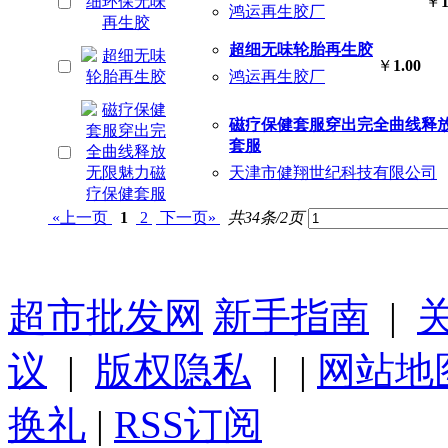
￥
1
鸿运再生胶厂
超细无味轮胎再生胶
￥
1.00
鸿运再生胶厂
磁疗保健套服穿出完全曲线释
套服
天津市健翔世纪科技有限公司
«上一页
1
2
下一页»
共34条/2页
超市批发网
新手指南
|
议
|
版权隐私
| |
网站地
换礼
|
RSS订阅