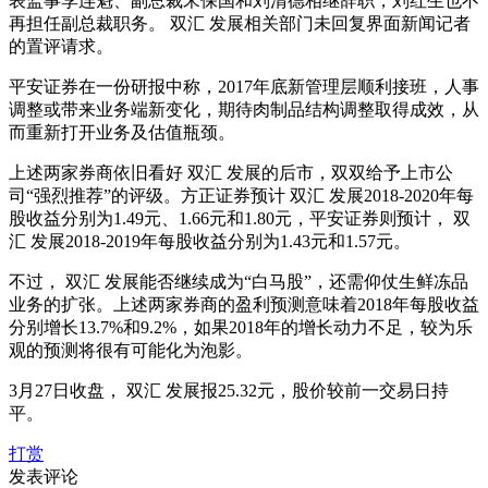
表监事李连魁、副总裁宋保国和刘清德相继辞职，刘红生也不
再担任副总裁职务。 双汇 发展相关部门未回复界面新闻记者
的置评请求。
平安证券在一份研报中称，2017年底新管理层顺利接班，人事
调整或带来业务端新变化，期待肉制品结构调整取得成效，从
而重新打开业务及估值瓶颈。
上述两家券商依旧看好 双汇 发展的后市，双双给予上市公
司“强烈推荐”的评级。方正证券预计 双汇 发展2018-2020年每
股收益分别为1.49元、1.66元和1.80元，平安证券则预计， 双
汇 发展2018-2019年每股收益分别为1.43元和1.57元。
不过， 双汇 发展能否继续成为“白马股”，还需仰仗生鲜冻品
业务的扩张。上述两家券商的盈利预测意味着2018年每股收益
分别增长13.7%和9.2%，如果2018年的增长动力不足，较为乐
观的预测将很有可能化为泡影。
3月27日收盘， 双汇 发展报25.32元，股价较前一交易日持
平。
打赏
发表评论