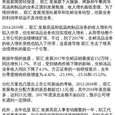
界面新闻曾经报道， 双汇 发展旗下火腿肠、烤肠和午餐肉等
高温肉制品的业务正遇到发展瓶颈，收入增长曲线变缓。为了
维持增长， 双汇 发展渐渐向屠宰和生鲜业务转型，但新业务
的利润率却远不及传统业务。
2014-2016年， 双汇 发展高温和低温肉制品业务的收入增长均
陷入停滞，但生鲜冻品业务依旧实现收入增长，从而带动整个
上市公司的业绩继续扩张。不过，到了2017年，生鲜冻品业务
的收入增长突然也陷入了停滞，这直接导致 双汇 失去了维系
业绩增长的最后一个引擎。
根据年报的披露， 双汇 发展2017年生鲜品销量接近152万吨，
同比增长11.7%。不过，受到猪肉价格下降的影响，生鲜冻品
业务收入同比下降了4.1%。方正证券的一份研报显示，去年
分季度猪肉价格增速为-4.42%、-23.19%、-23.16和-15.12%。
分红方案也凸显出上市公司面临的考验。2012-2016年， 双汇
发展每次分配方案的派息都超过1.1元/股，其中2016年派息最
多，达到21元/股。2017年度派息金额不如以往，预示公司增
长遇到一定障碍。
此外，去年也是 双汇 发展高层人事变动频繁的一年，职工代