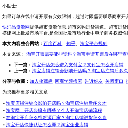
小贴士:
如果订单在线申请开票有实效限制，超过时限需要联系商家开
快消品货源网
提供超市货源信息,超市采购进货渠道。超市进货
搭建网上批发市场平台,是全国批发市场行业中电子商务权威性
本文内容整合网站：
百度百科
、
知乎
、
淘宝平台规则
本文来源：
淘宝开票需要哪些资料？淘宝申请开票后在哪里查
下一篇：
淘宝开店怎么进入支付宝？支付宝怎么开店铺
上一篇：
淘宝店铺注销会影响开店吗？淘宝店注销后多久
分享与收藏：
加入收藏栏
网商学院搜索
告诉好友
关闭窗口
为您推荐更多相关文章
•
淘宝店铺注销会影响开店吗？淘宝店注销后多久才
•
淘宝网上开店步骤有哪些？个人开淘宝店铺流程
•
在淘宝开店怎么找货源厂家？淘宝店铺进货怎么直
•
淘宝开店快捷认证怎么弄？淘宝企业店铺