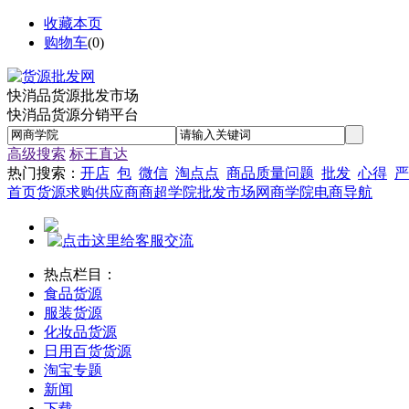
收藏本页
购物车
(
0
)
快消品货源批发市场
快消品货源分销平台
高级搜索
标王直达
热门搜索：
开店
包
微信
淘点点
商品质量问题
批发
心得
严
首页
货源
求购
供应商
商超学院
批发市场
网商学院
电商导航
热点栏目：
食品货源
服装货源
化妆品货源
日用百货货源
淘宝专题
新闻
下载