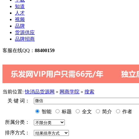
知道
人才
视频
品牌
货源供应
品牌招商
客服在线QQ：
88400159
当前位置:
快消品货源网
»
网商学院
»
搜索
关 键 词：
智能
标题
全文
简介
作者
所属分类：
排序方式：