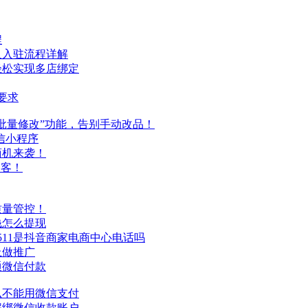
程
及入驻流程详解
轻松实现多店绑定
名要求
批量修改”功能，告别手动改品！
信
小程序
商机来袭！
拓客！
质量管控！
钱怎么提现
0511是抖音商家电商中心电话吗
上做推广
通
微信
付款
么不能用
微信
支付
解绑
微信
收款账户