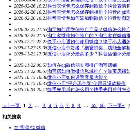
2026-02-26 18:21
抖音表情包怎么保存到
微信
？抖音表情
2026-02-26 18:21
抖音表情包怎么保存到相册？抖音的gif
2026-02-26 18:21
抖音表情包如何添加到
微信
？抖音动图
2026-02-25 21:53
淘宝如何用
微信
推广产品？
微信
怎么推
2026-02-25 21:52
淘宝客
微信
如何推广的？淘宝客在
微信
2025-12-12 22:22
快手小店通如何使用
微信
？快手小店通
2025-11-27 19:35
微信
小店带货者「橱窗抽奖」功能全解
2025-11-22 17:38
微信
小店评分最高多少？抖音店铺评分
2025-11-22 00:57
如何在qq
微信
朋友圈推广淘宝店铺
2025-11-22 00:57
淘宝店如何做
微信
私域推广？淘宝店铺
2025-10-15 16:36
微信
小店如何设置客服功能？
2025-10-15 16:33
微信
小店“平台现金券”使用及退款操作
2025-10-04 20:11
快手先用后付怎么用？快手先用后付怎
«上一页
1
2
…
3
4
5
6
7
8
9
…
65
66
下一页»
相关搜索
在
货源
找 微信