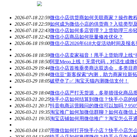
2026-07-18 22:59
微信
小店供货商如何关联商家？操作教
2026-07-18 22:59
如何成为
微信
小店的供货商？入驻类型
2026-07-18 22:43
微信
小店如何多店管理？上货助理三步
2026-07-18 22:42
微信
小店商品如何批量修改优化？
2026-06-18 19:00
微信
小店2026年618大促活动时间及报
2026-06-18 18:59
微信
小店卖家福音！甩手上货助理上线“
2026-06-18 18:50
阿里Meoo上线！无需代码，对话生成
微
2026-03-29 19:44
微信
小店首推垂类商达双选会，多类目
2026-03-29 19:44
微信
豆“新客探索”内测，助力商家拉新
2026-03-29 18:05
破壁垒了✅ 淘宝天猫内测
微信
支付！
2026-03-29 18:04
微信
小店严打无货源，多举措强化商品
2026-03-21 20:25
快手小店如何结算到
微信
？快手小店的
2026-03-21 20:17
抖音电商运营顾问的
微信
可以加吗？95
2026-03-21 19:35
淘宝推广如何加
微信
群聊？如何在
微信
2026-03-21 19:35
淘宝店铺如何用
微信
推广？淘宝怎么开
2026-03-04 13:07
用
微信
如何打开快手小店？快手小店怎
2026-03-04 13:05
快手小店如何换绑
微信
？快手小店怎么