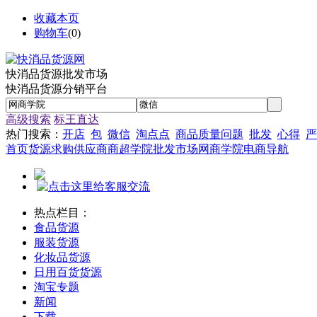
收藏本页
购物车
(
0
)
快消品货源批发市场
快消品货源分销平台
高级搜索
标王直达
热门搜索：
开店
包
微信
淘点点
商品质量问题
批发
心得
严
首页
货源
求购
供应商
商超学院
批发市场
网商学院
电商导航
热点栏目：
食品货源
服装货源
化妆品货源
日用百货货源
淘宝专题
新闻
下载