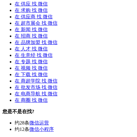
在
供应
找 微信
在
求购
找 微信
在
供应商
找 微信
在
超市展会
找 微信
在
新闻
找 微信
在
招商
找 微信
在
品牌加盟
找 微信
在
人才
找 微信
在
生意经
找 微信
在
专题
找 微信
在
视频
找 微信
在
下载
找 微信
在
商超学院
找 微信
在
批发市场
找 微信
在
电商导航
找 微信
在
商圈
找 微信
您是不是在找?
约28条
微信运营
约12条
微信小程序