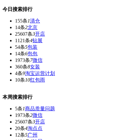
今日搜索排行
155条
1
清仓
14条
2
北京
25607条
3
开店
1121条
4
钻展
54条
5
包装
14条
6
包包
1973条
7
微信
360条
8
女装
4条
9
淘宝运营计划
10条
10
红包雨
本周搜索排行
5条
1
商品质量问题
1973条
2
微信
25607条
3
开店
20条
4
淘点点
12条
5
广州