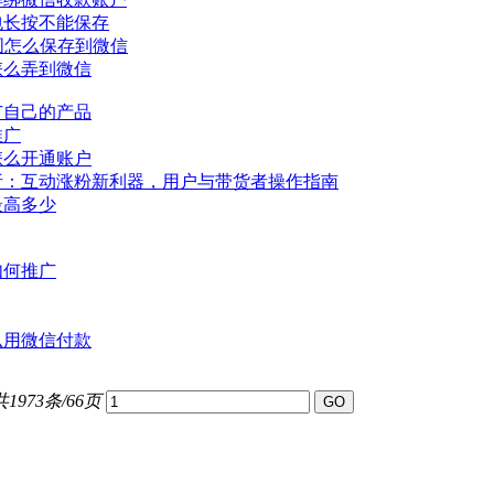
包长按不能保存
图怎么保存到
微信
怎么弄到
微信
广自己的产品
推广
怎么开通账户
析：互动涨粉新利器，用户与带货者操作指南
最高多少
如何推广
么用
微信
付款
共1973条/66页