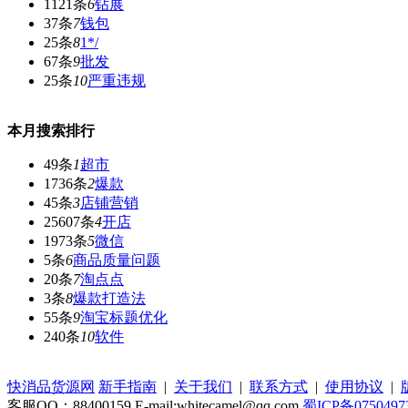
1121条
6
钻展
37条
7
钱包
25条
8
1*/
67条
9
批发
25条
10
严重违规
本月搜索排行
49条
1
超市
1736条
2
爆款
45条
3
店铺营销
25607条
4
开店
1973条
5
微信
5条
6
商品质量问题
20条
7
淘点点
3条
8
爆款打造法
55条
9
淘宝标题优化
240条
10
软件
快消品货源网
新手指南
|
关于我们
|
联系方式
|
使用协议
|
客服QQ：88400159 E-mail:whitecamel@qq.com
蜀ICP备0750497