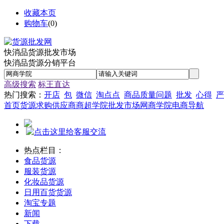
收藏本页
购物车
(
0
)
快消品货源批发市场
快消品货源分销平台
高级搜索
标王直达
热门搜索：
开店
包
微信
淘点点
商品质量问题
批发
心得
严
首页
货源
求购
供应商
商超学院
批发市场
网商学院
电商导航
热点栏目：
食品货源
服装货源
化妆品货源
日用百货货源
淘宝专题
新闻
下载