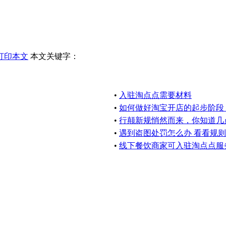
打印本文
本文关键字：
•
入驻淘点点需要材料
•
如何做好淘宝开店的起步阶段
•
行颠新规悄然而来，你知道几
•
遇到盗图处罚怎么办 看看规
•
线下餐饮商家可入驻淘点点服