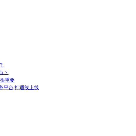
？
点？
则很重要
务平台,打通线上线