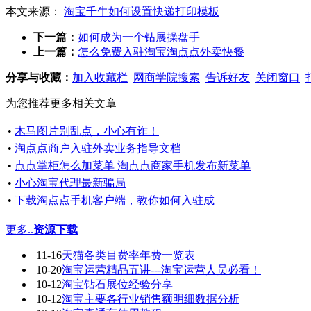
本文来源：
淘宝千牛如何设置快递打印模板
下一篇：
如何成为一个钻展操盘手
上一篇：
怎么免费入驻淘宝淘点点外卖快餐
分享与收藏：
加入收藏栏
网商学院搜索
告诉好友
关闭窗口
为您推荐更多相关文章
•
木马图片别乱点，小心有诈！
•
淘点点商户入驻外卖业务指导文档
•
点点掌柜怎么加菜单 淘点点商家手机发布新菜单
•
小心淘宝代理最新骗局
•
下载淘点点手机客户端，教你如何入驻成
更多..
资源下载
11-16
天猫各类目费率年费一览表
10-20
淘宝运营精品五讲---淘宝运营人员必看！
10-12
淘宝钻石展位经验分享
10-12
淘宝主要各行业销售额明细数据分析